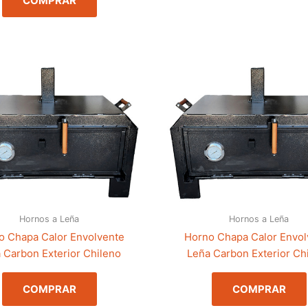
COMPRAR
Hornos a Leña
Hornos a Leña
o Chapa Calor Envolvente
Horno Chapa Calor Envol
 Carbon Exterior Chileno
Leña Carbon Exterior Ch
COMPRAR
COMPRAR