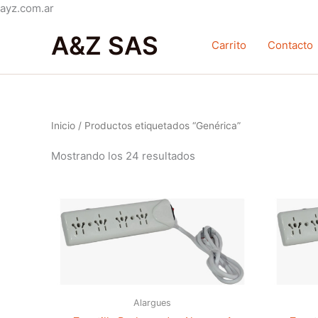
Ir
ayz.com.ar
Ordenado
al
por
A&Z SAS
contenido
popularidad
Carrito
Contacto
Inicio
/ Productos etiquetados “Genérica”
Mostrando los 24 resultados
Alargues