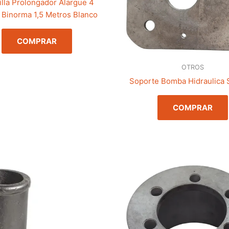
illa Prolongador Alargue 4
Binorma 1,5 Metros Blanco
COMPRAR
OTROS
Soporte Bomba Hidraulica
COMPRAR