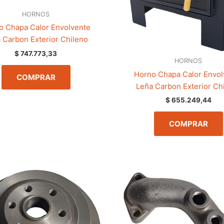
HORNOS
o Chapa Calor Envolvente
 Carbon Exterior Chileno
$
747.773,33
HORNOS
Horno Chapa Calor Envol
COMPRAR
Leña Carbon Exterior Ch
$
655.249,44
COMPRAR