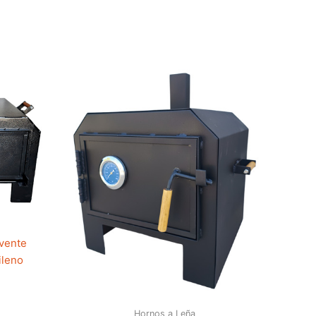
vente
ileno
Hornos a Leña