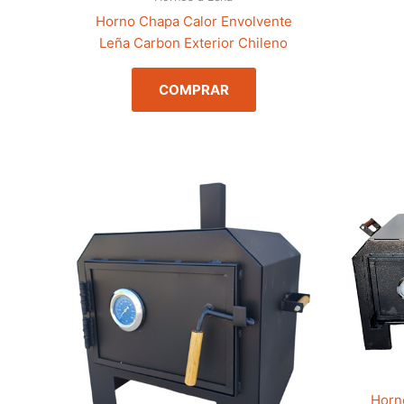
Horno Chapa Calor Envolvente
Leña Carbon Exterior Chileno
COMPRAR
Horn