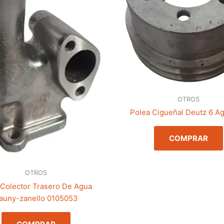
OTROS
Polea Cigueñal Deutz 6 A
COMPRAR
OTROS
Colector Trasero De Agua
auny-zanello 0105053