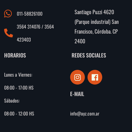
Santiago Puzzi 4620
011-58826100
(Parque industrial) San
3564 314076 / 3564
Francisco, Córdoba. CP
423403
2400
HORARIOS
REDES SOCIALES
I
F
Lunes a Viernes:
n
a
s
c
08:00 - 17:00 HS
E-MAIL
t
e
Sábados:
a
b
g
o
info@ayz.com.ar
08:00 - 12:00 HS
r
o
a
k