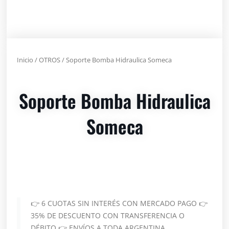
Inicio
/
OTROS
/ Soporte Bomba Hidraulica Someca
Soporte Bomba Hidraulica
Someca
👉 6 CUOTAS SIN INTERÉS CON MERCADO PAGO 👉
35% DE DESCUENTO CON TRANSFERENCIA O
DÉBITO 👉 ENVÍOS A TODA ARGENTINA