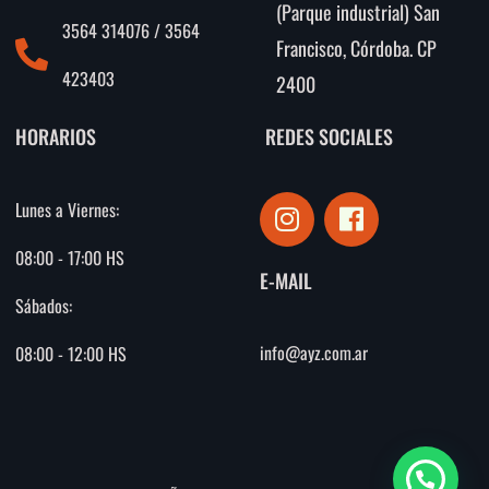
(Parque industrial) San
3564 314076 / 3564
Francisco, Córdoba. CP
423403
2400
HORARIOS
REDES SOCIALES
I
F
Lunes a Viernes:
n
a
s
c
08:00 - 17:00 HS
E-MAIL
t
e
Sábados:
a
b
g
o
info@ayz.com.ar
08:00 - 12:00 HS
r
o
a
k
m