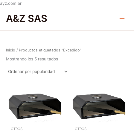
Ir
ayz.com.ar
Ordenado
al
Main
por
A&Z SAS
popularidad
contenido
Menu
Inicio
/ Productos etiquetados “Excedido”
Mostrando los 5 resultados
OTROS
OTROS