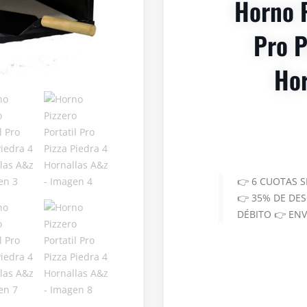
Horno P
Pro P
Hor
👉 6 CUOTAS 
👉 35% DE DE
DÉBITO 👉 EN