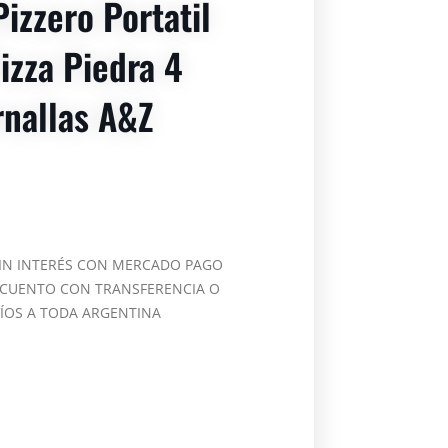
izzero Portatil
izza Piedra 4
nallas A&z
SIN INTERÉS CON MERCADO PAGO
SCUENTO CON TRANSFERENCIA O
VÍOS A TODA ARGENTINA