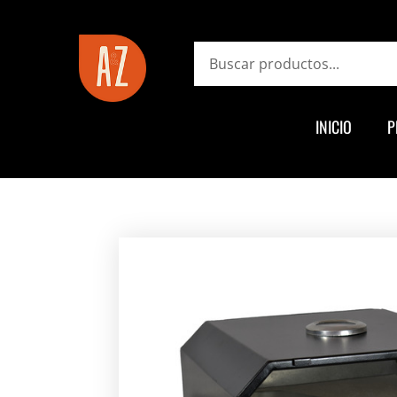
ayz.com.ar
Search
INICIO
P