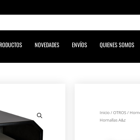
RODUCTOS
NOVEDADES
ENVÍOS
QUIENES SOMOS
Inicio
/
OTROS
/ Horno
Hornallas A&z