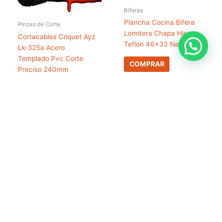
Biferas
Plancha Cocina Bifera
Pinzas de Corte
Lomitera Chapa Hierro
Cortacables Criquet Ayz
Teflon 46×33 Negro
Lk-325a Acero
Templado Pvc Corte
COMPRAR
Preciso 240mm
COMPRAR
Pinzas de Corte
Alicate Tijera Corta