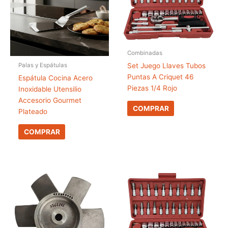
Combinadas
Set Juego Llaves Tubos
Palas y Espátulas
Puntas A Criquet 46
Espátula Cocina Acero
Piezas 1/4 Rojo
Inoxidable Utensilio
Accesorio Gourmet
COMPRAR
Plateado
COMPRAR