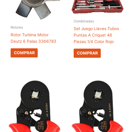
Combinadas
Rotores
Set Juego Llaves Tubos
Rotor Turbina Motor
Puntas A Criquet 46
Deutz 6 Palas 3366783
Piezas 1/4 Color Rojo
COMPRAR
COMPRAR