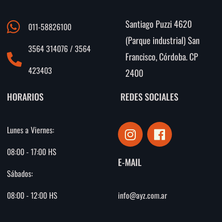
Santiago Puzzi 4620
011-58826100
(Parque industrial) San
3564 314076 / 3564
Francisco, Córdoba. CP
423403
2400
HORARIOS
REDES SOCIALES
I
F
Lunes a Viernes:
n
a
s
c
08:00 - 17:00 HS
E-MAIL
t
e
Sábados:
a
b
g
o
info@ayz.com.ar
08:00 - 12:00 HS
r
o
a
k