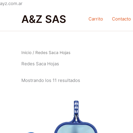
Ir
ayz.com.ar
Ordenado
al
por
A&Z SAS
contenido
popularidad
Carrito
Contacto
Inicio
/ Redes Saca Hojas
Redes Saca Hojas
Mostrando los 11 resultados