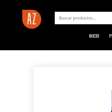
ayz.com.ar
Search
INICIO
P