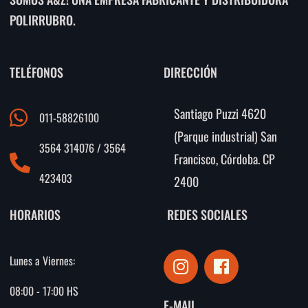
POLIRRUBRO.
TELÉFONOS
DIRECCIÓN
Santiago Puzzi 4620
011-58826100
(Parque industrial) San
3564 314076 / 3564
Francisco, Córdoba. CP
423403
2400
HORARIOS
REDES SOCIALES
I
F
Lunes a Viernes:
n
a
s
c
08:00 - 17:00 HS
E-MAIL