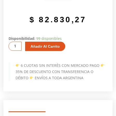
$
82.830,27
Parrilla
Disponibilidad:
99 disponibles
Fija
Añadir Al Carrito
O
Movil
Carbon
6 CUOTAS SIN INTERÉS CON MERCADO PAGO
100
35% DE DESCUENTO CON TRANSFERENCIA O
X
DÉBITO
ENVÍOS A TODA ARGENTINA
60
X
12
Estructura
Maciza
Gris