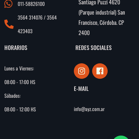
Santiago Puzzi 4620
011-58826100
(Parque industrial) San
3564 314076 / 3564
Francisco, Córdoba. CP
423403
2400
HORARIOS
REDES SOCIALES
I
F
Lunes a Viernes:
n
a
s
c
08:00 - 17:00 HS
E-MAIL
t
e
Sábados:
a
b
g
o
info@ayz.com.ar
08:00 - 12:00 HS
r
o
a
k
m