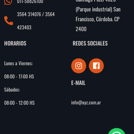
011-58826100
(Parque industrial) San
3564 314076 / 3564
Francisco, Córdoba. CP
423403
2400
HORARIOS
REDES SOCIALES
I
F
Lunes a Viernes:
n
a
s
c
08:00 - 17:00 HS
E-MAIL
t
e
Sábados:
a
b
g
o
info@ayz.com.ar
08:00 - 12:00 HS
r
o
a
k
m