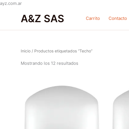
Ir
ayz.com.ar
Ordenado
al
por
A&Z SAS
contenido
popularidad
Carrito
Contacto
Inicio
/ Productos etiquetados “Techo”
Mostrando los 12 resultados