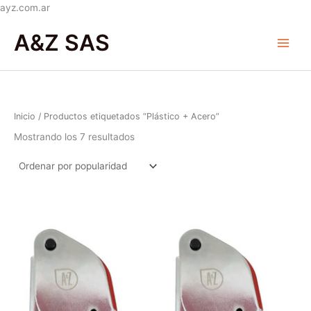
Ir
ayz.com.ar
Ordenado
al
Main
por
A&Z SAS
popularidad
contenido
Menu
Inicio
/ Productos etiquetados “Plástico + Acero”
Mostrando los 7 resultados