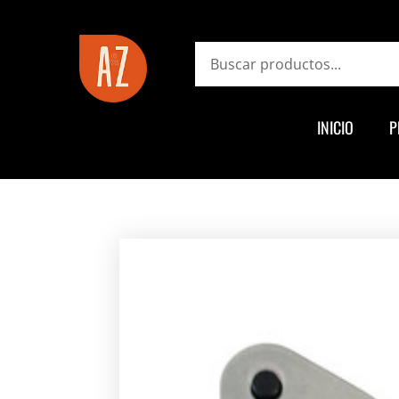
ayz.com.ar
Search
INICIO
P