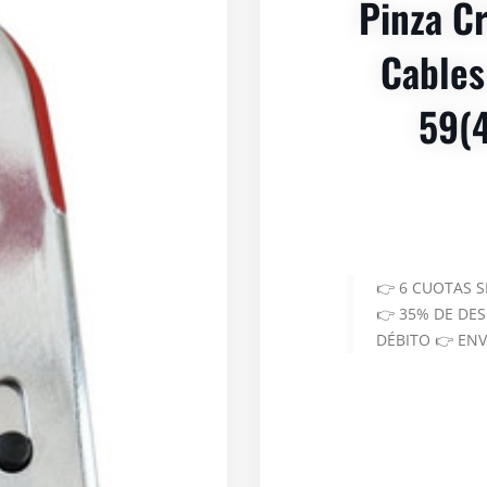
Pinza C
Cables
59(4
👉 6 CUOTAS 
👉 35% DE DE
DÉBITO 👉 EN