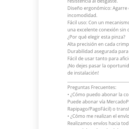
resistencia al desgaste.
Diseño ergonómico: Agarre c
incomodidad.
Fácil uso: Con un mecanismo
una excelente conexión sin d
¿Por qué elegir esta pinza?
Alta precisión en cada crim
Durabilidad asegurada para 
Fácil de usar tanto para af
¡No dejes pasar la oportuni
de instalación!
______________________________
Preguntas Frecuentes:
• ¿Cómo puedo abonar la c
Puede abonar vía MercadoPag
Rapipago/PagoFácil) o trans
• ¿Cómo me realizan el envío
Realizamos envíos hacia tod