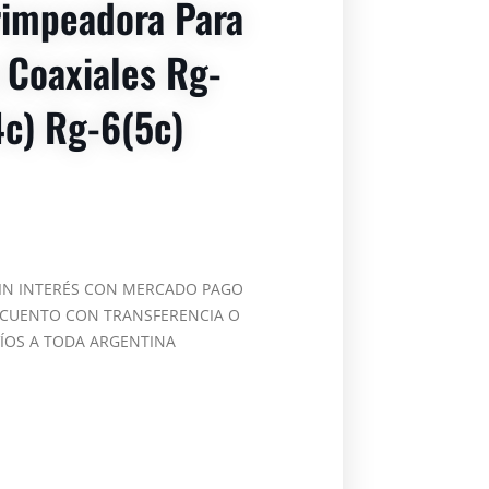
rimpeadora Para
 Coaxiales Rg-
c) Rg-6(5c)
SIN INTERÉS CON MERCADO PAGO
SCUENTO CON TRANSFERENCIA O
VÍOS A TODA ARGENTINA