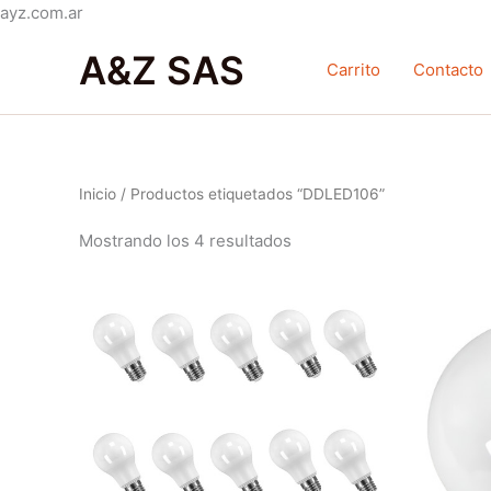
Ir
ayz.com.ar
Ordenado
al
por
A&Z SAS
contenido
popularidad
Carrito
Contacto
Inicio
/ Productos etiquetados “DDLED106”
Mostrando los 4 resultados