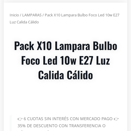
Inicio
/
LAMPARAS
/ Pack X10 Lampara Bulbo Foco Led 10w E27
Luz Calida Cálido
Pack X10 Lampara Bulbo
Foco Led 10w E27 Luz
Calida Cálido
👉 6 CUOTAS SIN INTERÉS CON MERCADO PAGO 👉
35% DE DESCUENTO CON TRANSFERENCIA O