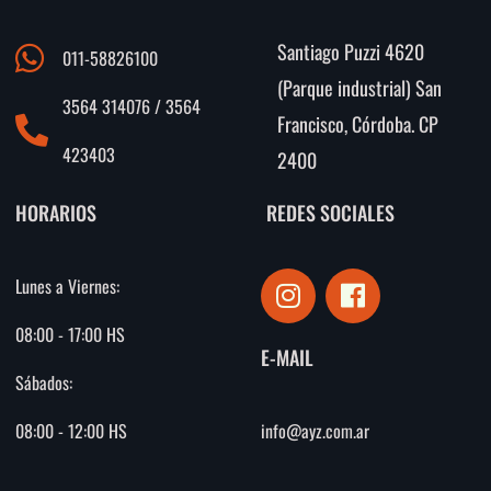
Santiago Puzzi 4620
011-58826100
(Parque industrial) San
3564 314076 / 3564
Francisco, Córdoba. CP
423403
2400
HORARIOS
REDES SOCIALES
I
F
Lunes a Viernes:
n
a
s
c
08:00 - 17:00 HS
E-MAIL
t
e
Sábados:
a
b
g
o
info@ayz.com.ar
08:00 - 12:00 HS
r
o
a
k