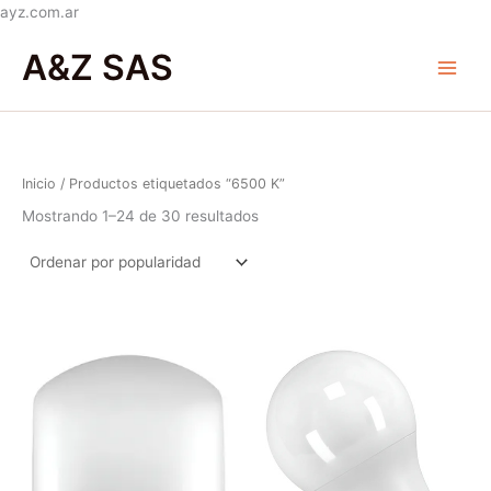
Ir
ayz.com.ar
Ordenado
al
Main
por
A&Z SAS
popularidad
contenido
Menu
Inicio
/ Productos etiquetados “6500 K”
Mostrando 1–24 de 30 resultados