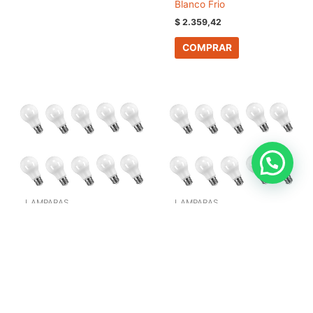
Blanco Frio
$
2.359,42
COMPRAR
LAMPARAS
LAMPARAS
Pack X10 Lampara Foco
Pack X100 Lampara
Led 15w E27 Luz Fria /
Bulbo Foco Led 15w E27
Calida Dabor – Blanco
Luz Fria Dabor – Blanco
Frio
Frio
$
19.502,99
$
290.045,46
COMPRAR
COMPRAR