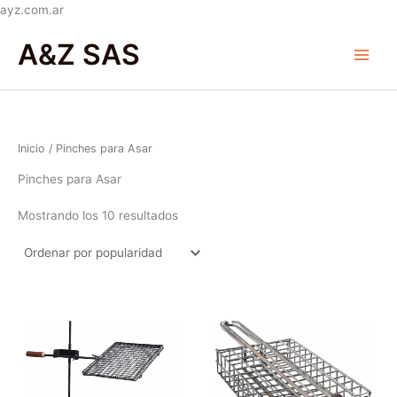
Ir
ayz.com.ar
Ordenado
al
Main
por
A&Z SAS
popularidad
contenido
Menu
Inicio
/ Pinches para Asar
Pinches para Asar
Mostrando los 10 resultados