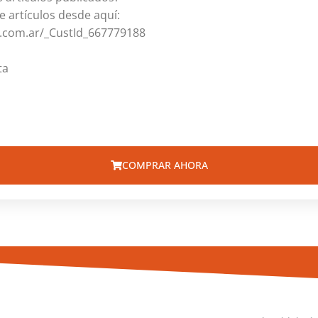
e artículos desde aquí:
e.com.ar/_CustId_667779188
ta
COMPRAR AHORA