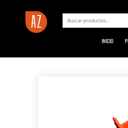
ayz.com.ar
Search
INICIO
P