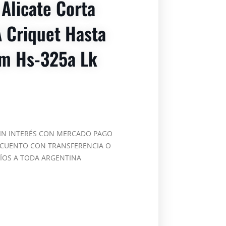
 Alicate Corta
 Criquet Hasta
 Hs-325a Lk
SIN INTERÉS CON MERCADO PAGO
SCUENTO CON TRANSFERENCIA O
VÍOS A TODA ARGENTINA