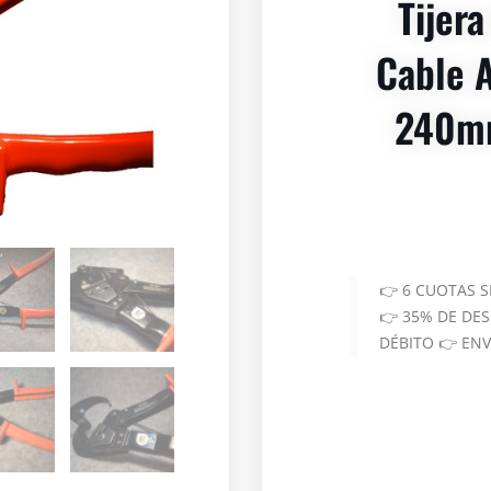
Tijera
Cable A
240mm
👉 6 CUOTAS 
👉 35% DE DE
DÉBITO 👉 EN