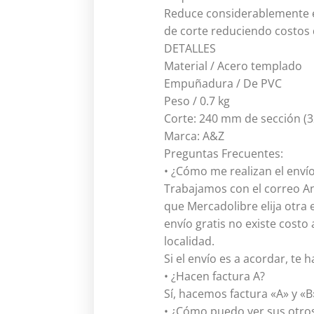
Reduce considerablemente el
de corte reduciendo costos d
DETALLES
Material / Acero templado
Empuñadura / De PVC
Peso / 0.7 kg
Corte: 240 mm de sección (
Marca: A&Z
Preguntas Frecuentes:
• ¿Cómo me realizan el envío
Trabajamos con el correo An
que Mercadolibre elija otra 
envío gratis no existe costo 
localidad.
Si el envío es a acordar, te 
• ¿Hacen factura A?
Sí, hacemos factura «A» y «B
• ¿Cómo puedo ver sus otros