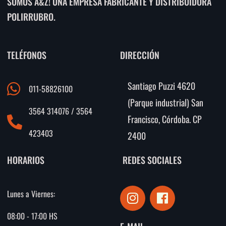
SOMOS A&Z! UNA EMPRESA FABRICANTE Y DISTRIBUIDORA
POLIRRUBRO.
TELÉFONOS
DIRECCIÓN
Santiago Puzzi 4620
011-58826100
(Parque industrial) San
3564 314076 / 3564
Francisco, Córdoba. CP
423403
2400
HORARIOS
REDES SOCIALES
I
F
Lunes a Viernes:
n
a
s
c
08:00 - 17:00 HS