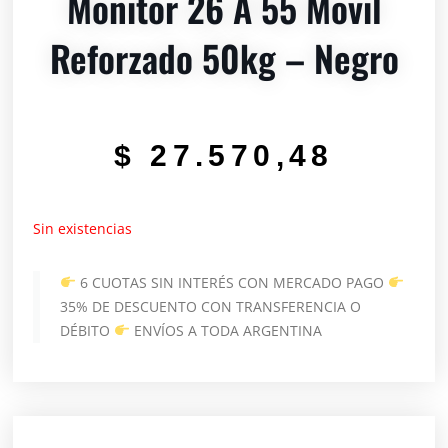
Monitor 26 A 55 Movil
Reforzado 50kg – Negro
$
27.570,48
Sin existencias
6 CUOTAS SIN INTERÉS CON MERCADO PAGO
35% DE DESCUENTO CON TRANSFERENCIA O
DÉBITO
ENVÍOS A TODA ARGENTINA