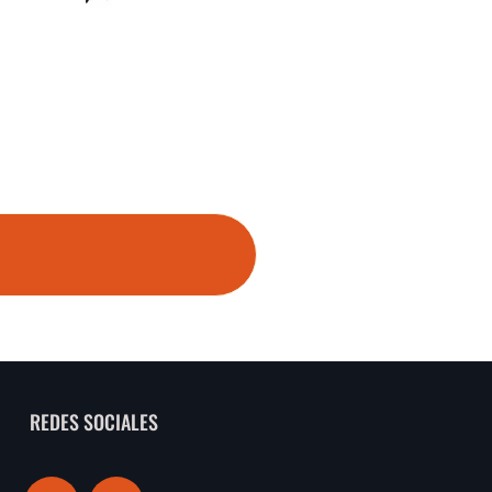
REDES SOCIALES
I
F