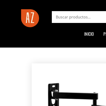
ayz.com.ar
Search
INICIO
P