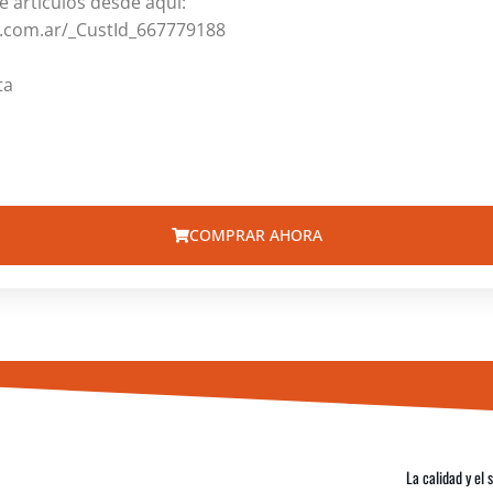
e artículos desde aquí:
e.com.ar/_CustId_667779188
ta
COMPRAR AHORA
La calidad y el 