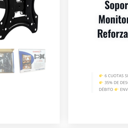
Sopor
Monito
Reforz
6 CUOTAS S
35% DE DES
DÉBITO
ENV