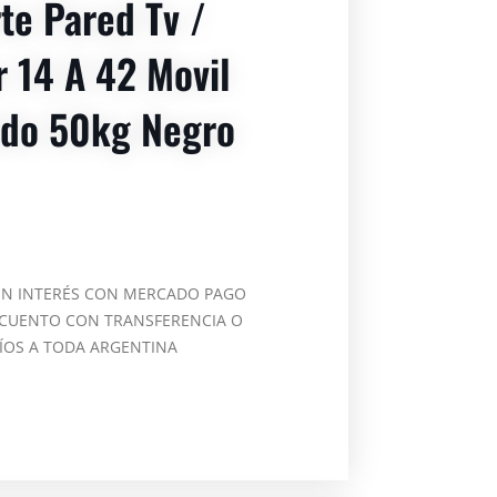
te Pared Tv /
r 14 A 42 Movil
ado 50kg Negro
IN INTERÉS CON MERCADO PAGO
CUENTO CON TRANSFERENCIA O
ÍOS A TODA ARGENTINA