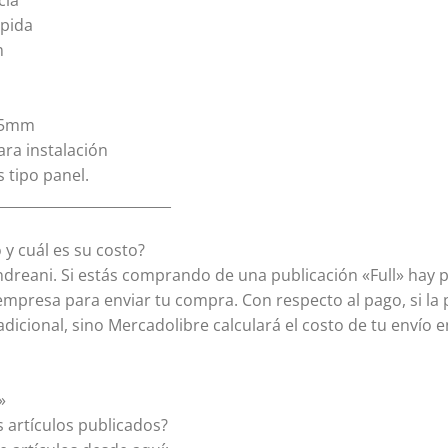
cia
ápida
m
385mm
para instalación
 tipo panel.
_________________________
 y cuál es su costo?
dreani. Si estás comprando de una publicación «Full» hay p
empresa para enviar tu compra. Con respecto al pago, si la 
adicional, sino Mercadolibre calculará el costo de tu envío e
»
 artículos publicados?