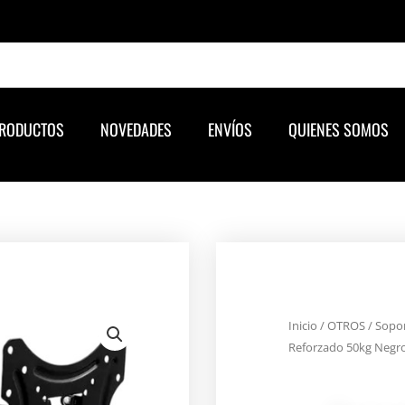
RODUCTOS
NOVEDADES
ENVÍOS
QUIENES SOMOS
Inicio
/
OTROS
/ Sopor
Reforzado 50kg Negr