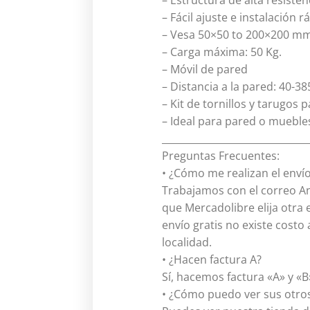
– Estructura de alta resisten
– Fácil ajuste e instalación r
– Vesa 50×50 to 200×200 m
– Carga máxima: 50 Kg.
– Móvil de pared
– Distancia a la pared: 40-
– Kit de tornillos y tarugos 
– Ideal para pared o muebles
______________________________
Preguntas Frecuentes:
• ¿Cómo me realizan el envío
Trabajamos con el correo An
que Mercadolibre elija otra 
envío gratis no existe costo 
localidad.
• ¿Hacen factura A?
Sí, hacemos factura «A» y «B
• ¿Cómo puedo ver sus otros