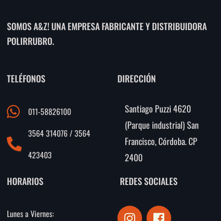
SOMOS A&Z! UNA EMPRESA FABRICANTE Y DISTRIBUIDORA
POLIRRUBRO.
TELÉFONOS
DIRECCIÓN
Santiago Puzzi 4620
011-58826100
(Parque industrial) San
3564 314076 / 3564
Francisco, Córdoba. CP
423403
2400
HORARIOS
REDES SOCIALES
I
F
Lunes a Viernes: