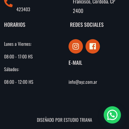
Francisco, Córdoba. CP
423403
2400
HORARIOS
REDES SOCIALES
I
F
Lunes a Viernes:
n
a
s
c
08:00 - 17:00 HS
E-MAIL
t
e
Sábados:
a
b
g
o
info@ayz.com.ar
08:00 - 12:00 HS
r
o
a
k
m
DISEÑADO POR ESTUDIO TRIANA