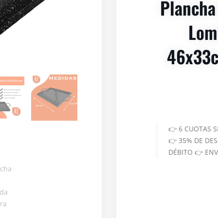
Plancha
Lomi
46x33c
👉 6 CUOTAS 
👉 35% DE DE
DÉBITO 👉 EN