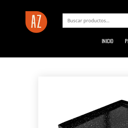
ayz.com.ar
Search
INICIO
P