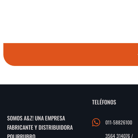
TELÉFONOS
SOMOS A&Z! UNA EMPRESA
011-58826100
FABRICANTE Y DISTRIBUIDORA
3564 314076 /
POLIRRUBRO.