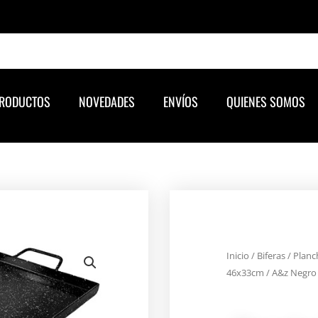
RODUCTOS
NOVEDADES
ENVÍOS
QUIENES SOMOS
Inicio
/
Biferas
/ Planc
46x33cm / A&z Negro