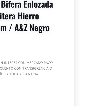
 Bifera Enlozada
tera Hierro
m / A&z Negro
SIN INTERÉS CON MERCADO PAGO
SCUENTO CON TRANSFERENCIA O
VÍOS A TODA ARGENTINA