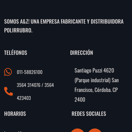
SOMOS A&Z! UNA EMPRESA FABRICANTE Y DISTRIBUIDORA
POLIRRUBRO.
TELÉFONOS
DIRECCIÓN
Santiago Puzzi 4620
011-58826100
(Parque industrial) San
3564 314076 / 3564
Francisco, Córdoba. CP
423403
2400
HORARIOS
REDES SOCIALES
I
F