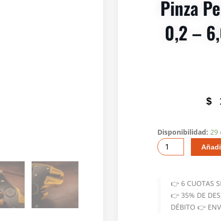
Pinza Pe
0,2 – 6
$
Pinza
Disponibilidad:
29 
Pelacables
Añadi
Frontal
0,2
-
👉 6 CUOTAS 
6,00
👉 35% DE DE
Mm
DÉBITO 👉 EN
Rja11-