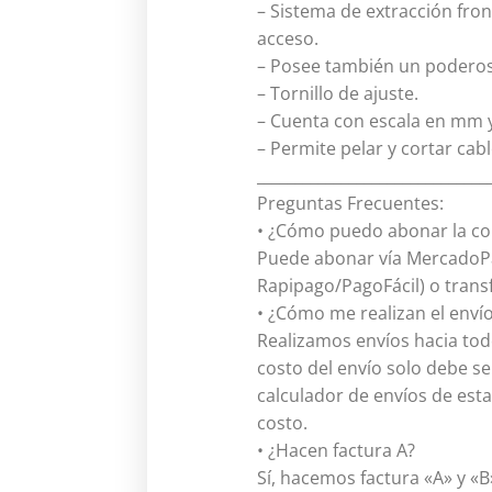
– Sistema de extracción front
acceso.
– Posee también un poderoso
– Tornillo de ajuste.
– Cuenta con escala en mm y
– Permite pelar y cortar cab
______________________________
Preguntas Frecuentes:
• ¿Cómo puedo abonar la c
Puede abonar vía MercadoPag
Rapipago/PagoFácil) o trans
• ¿Cómo me realizan el envío
Realizamos envíos hacia tod
costo del envío solo debe s
calculador de envíos de esta 
costo.
• ¿Hacen factura A?
Sí, hacemos factura «A» y «B