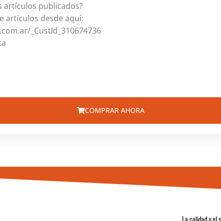
 artículos publicados?
e artículos desde aquí:
e.com.ar/_CustId_310674736
ta
COMPRAR AHORA
La calidad y el 