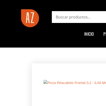
ayz.com.ar
Search
INICIO
P