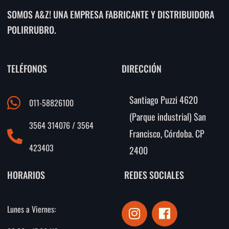
SOMOS A&Z! UNA EMPRESA FABRICANTE Y DISTRIBUIDORA
POLIRRUBRO.
TELÉFONOS
DIRECCIÓN
Santiago Puzzi 4620
011-58826100
(Parque industrial) San
3564 314076 / 3564
Francisco, Córdoba. CP
423403
2400
HORARIOS
REDES SOCIALES
I
F
Lunes a Viernes:
n
a