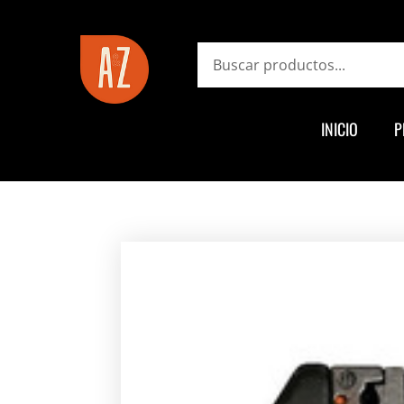
ayz.com.ar
Search
INICIO
P