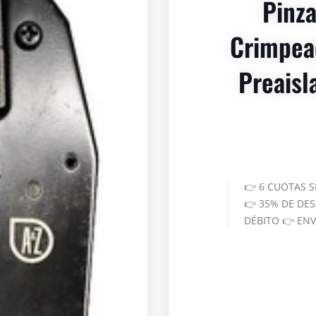
Pinz
Crimpea
Preais
👉 6 CUOTAS 
👉 35% DE DE
DÉBITO 👉 EN