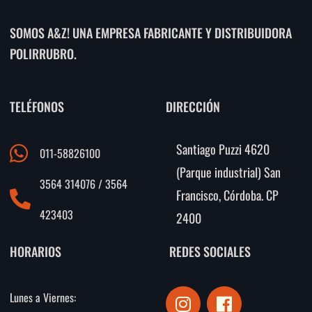
SOMOS A&Z! UNA EMPRESA FABRICANTE Y DISTRIBUIDORA
POLIRRUBRO.
TELÉFONOS
DIRECCIÓN
Santiago Puzzi 4620
011-58826100
(Parque industrial) San
3564 314076 / 3564
Francisco, Córdoba. CP
423403
2400
HORARIOS
REDES SOCIALES
I
F
Lunes a Viernes:
n
a