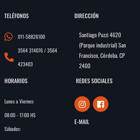
TELÉFONOS
DIRECCIÓN
Santiago Puzzi 4620
011-58826100
(Parque industrial) San
3564 314076 / 3564
Francisco, Córdoba. CP
423403
2400
HORARIOS
REDES SOCIALES
I
F
Lunes a Viernes:
n
a
s
c
08:00 - 17:00 HS
E-MAIL
t
e
Sábados:
a
b
g
o