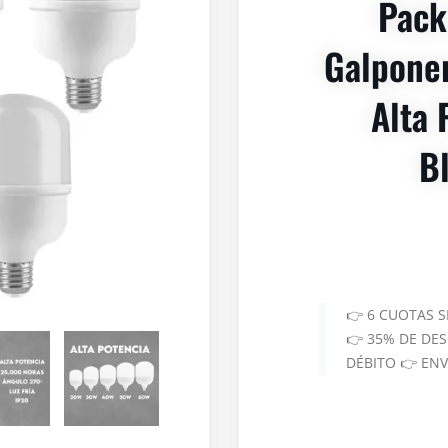
Pack
Galponer
Alta 
B
👉 6 CUOTAS 
👉 35% DE DE
DÉBITO 👉 EN