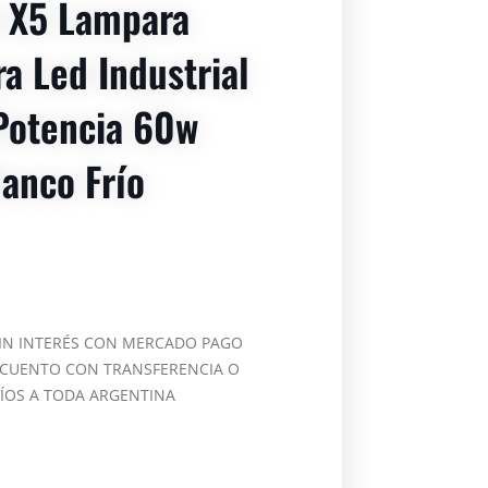
 X5 Lampara
a Led Industrial
Potencia 60w
lanco Frío
SIN INTERÉS CON MERCADO PAGO
SCUENTO CON TRANSFERENCIA O
VÍOS A TODA ARGENTINA