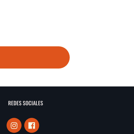
REDES SOCIALES
I
F
n
a