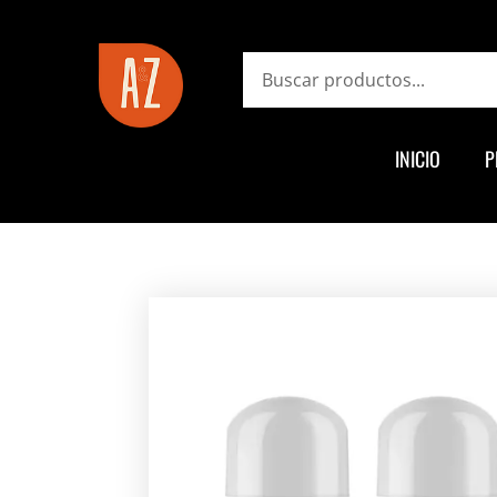
ayz.com.ar
Search
INICIO
P