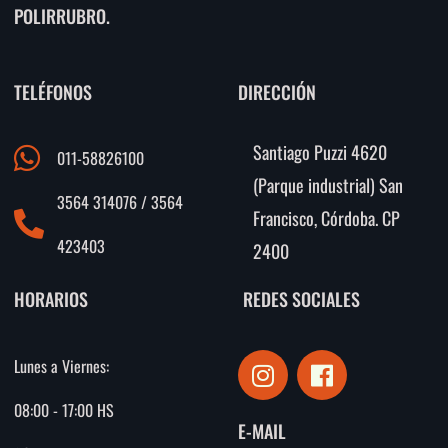
POLIRRUBRO.
TELÉFONOS
DIRECCIÓN
Santiago Puzzi 4620
011-58826100
(Parque industrial) San
3564 314076 / 3564
Francisco, Córdoba. CP
423403
2400
HORARIOS
REDES SOCIALES
I
F
Lunes a Viernes:
n
a
s
c
08:00 - 17:00 HS
E-MAIL
t
e