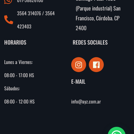
(Parque industrial) San
3564 314076 / 3564
Francisco, Córdoba. CP
423403
2400
HORARIOS
REDES SOCIALES
I
F
Lunes a Viernes:
n
a
s
c
08:00 - 17:00 HS
E-MAIL
t
e
Sábados:
a
b
g
o
info@ayz.com.ar
08:00 - 12:00 HS
r
o
a
k
m