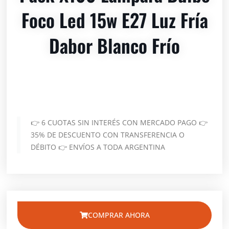
Foco Led 15w E27 Luz Fría
Dabor Blanco Frío
👉 6 CUOTAS SIN INTERÉS CON MERCADO PAGO 👉
35% DE DESCUENTO CON TRANSFERENCIA O
DÉBITO 👉 ENVÍOS A TODA ARGENTINA
COMPRAR AHORA