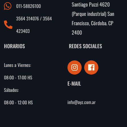
Santiago Puzzi 4620
011-58826100
(Parque industrial) San
3564 314076 / 3564
Francisco, Córdoba. CP
423403
2400
HORARIOS
REDES SOCIALES
I
F
Lunes a Viernes:
n
a
s
c
08:00 - 17:00 HS
E-MAIL
t
e
Sábados:
a
b
g
o
info@ayz.com.ar
08:00 - 12:00 HS
r
o
a
k
m