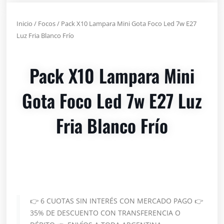
Inicio
/
Focos
/ Pack X10 Lampara Mini Gota Foco Led 7w E27
Luz Fria Blanco Frío
Pack X10 Lampara Mini
Gota Foco Led 7w E27 Luz
Fria Blanco Frío
👉 6 CUOTAS SIN INTERÉS CON MERCADO PAGO 👉
35% DE DESCUENTO CON TRANSFERENCIA O