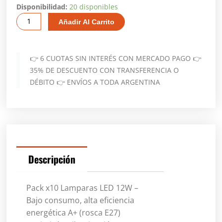
Pack
Disponibilidad:
20 disponibles
X10
Añadir Al Carrito
Lampara
Bulbo
Foco
👉 6 CUOTAS SIN INTERÉS CON MERCADO PAGO 👉
Led
35% DE DESCUENTO CON TRANSFERENCIA O
12w
DÉBITO 👉 ENVÍOS A TODA ARGENTINA
E27
Luz
Fria
Dabor
Blanco
Frio
Descripción
cantidad
Pack x10 Lamparas LED 12W –
Bajo consumo, alta eficiencia
energética A+ (rosca E27)