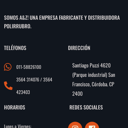
SOMOS A&Z! UNA EMPRESA FABRICANTE Y DISTRIBUIDORA
POLIRRUBRO.
TELÉFONOS
DIRECCIÓN
Santiago Puzzi 4620
011-58826100
(Parque industrial) San
3564 314076 / 3564
Francisco, Córdoba. CP
423403
2400
HORARIOS
REDES SOCIALES
I
F
Lunes a Viernes: