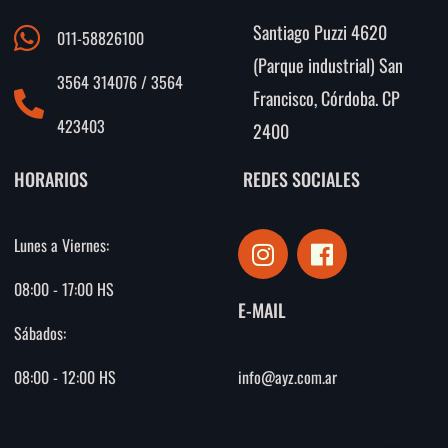
Santiago Puzzi 4620
011-58826100
(Parque industrial) San
3564 314076 / 3564
Francisco, Córdoba. CP
423403
2400
HORARIOS
REDES SOCIALES
I
F
Lunes a Viernes:
n
a
s
c
08:00 - 17:00 HS
E-MAIL
t
e
Sábados:
a
b
g
o
info@ayz.com.ar
08:00 - 12:00 HS
r
o
a
k
m