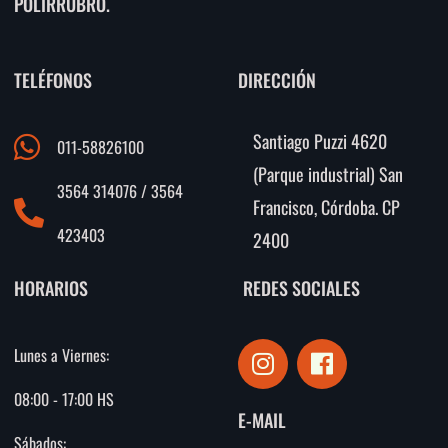
POLIRRUBRO.
TELÉFONOS
DIRECCIÓN
Santiago Puzzi 4620
011-58826100
(Parque industrial) San
3564 314076 / 3564
Francisco, Córdoba. CP
423403
2400
HORARIOS
REDES SOCIALES
I
F
Lunes a Viernes:
n
a
s
c
08:00 - 17:00 HS
E-MAIL
t
e
Sábados: