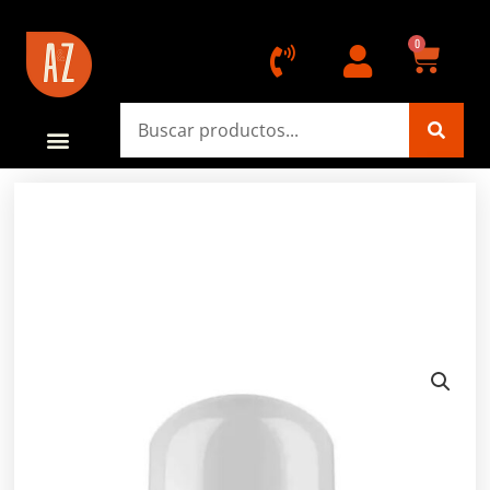
ayz.com.ar
CART
0
Search
QUIENES SOMOS