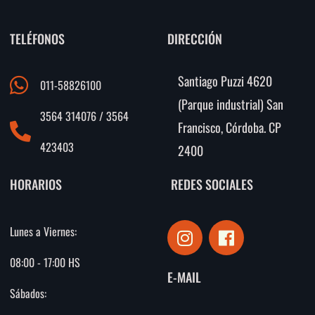
TELÉFONOS
DIRECCIÓN
Santiago Puzzi 4620
011-58826100
(Parque industrial) San
3564 314076 / 3564
Francisco, Córdoba. CP
423403
2400
HORARIOS
REDES SOCIALES
I
F
Lunes a Viernes:
n
a
s
c
08:00 - 17:00 HS
E-MAIL
t
e
Sábados:
a
b