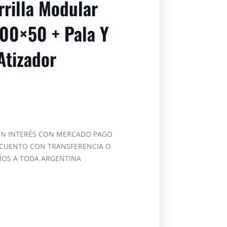
rrilla Modular
00×50 + Pala Y
Atizador
IN INTERÉS CON MERCADO PAGO
CUENTO CON TRANSFERENCIA O
ÍOS A TODA ARGENTINA