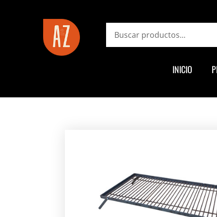
ayz.com.ar
Search
INICIO
P