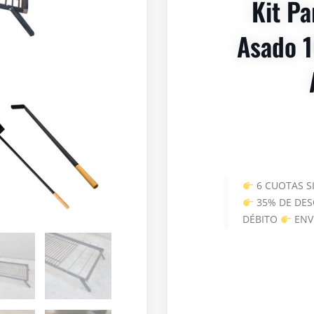
Kit Pa
Asado 1
6 CUOTAS S
35% DE DES
DÉBITO
ENV