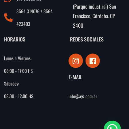
(Parque industrial) San
3564 314076 / 3564
Francisco, Córdoba. CP
423403
2400
HORARIOS
REDES SOCIALES
I
F
Lunes a Viernes:
n
a
s
c
08:00 - 17:00 HS
E-MAIL
t
e
Sábados:
a
b
g
o
info@ayz.com.ar
08:00 - 12:00 HS
r
o
a
k
m