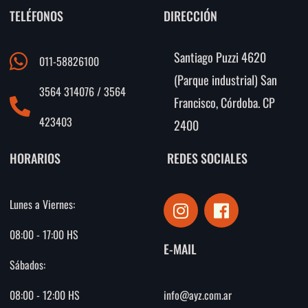
TELÉFONOS
DIRECCIÓN
Santiago Puzzi 4620
011-58826100
(Parque industrial) San
3564 314076 / 3564
Francisco, Córdoba. CP
423403
2400
HORARIOS
REDES SOCIALES
I
F
Lunes a Viernes:
n
a
s
c
08:00 - 17:00 HS
E-MAIL
t
e
Sábados:
a
b
g
o
info@ayz.com.ar
08:00 - 12:00 HS
r
o