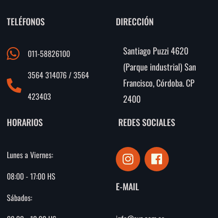
TELÉFONOS
DIRECCIÓN
Santiago Puzzi 4620
011-58826100
(Parque industrial) San
3564 314076 / 3564
Francisco, Córdoba. CP
423403
2400
HORARIOS
REDES SOCIALES
I
F
Lunes a Viernes:
n
a
s
c
08:00 - 17:00 HS
E-MAIL
t
e
Sábados:
a
b
g
o