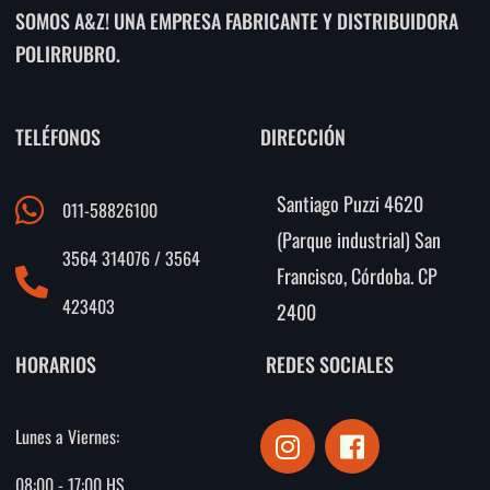
SOMOS A&Z! UNA EMPRESA FABRICANTE Y DISTRIBUIDORA
POLIRRUBRO.
TELÉFONOS
DIRECCIÓN
Santiago Puzzi 4620
011-58826100
(Parque industrial) San
3564 314076 / 3564
Francisco, Córdoba. CP
423403
2400
HORARIOS
REDES SOCIALES
I
F
Lunes a Viernes:
n
a
s
c
08:00 - 17:00 HS