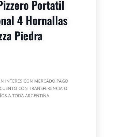
izzero Portatil
onal 4 Hornallas
zza Piedra
SIN INTERÉS CON MERCADO PAGO
SCUENTO CON TRANSFERENCIA O
VÍOS A TODA ARGENTINA