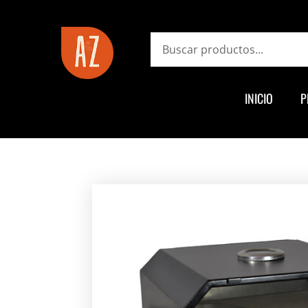
ayz.com.ar
Search
INICIO
P