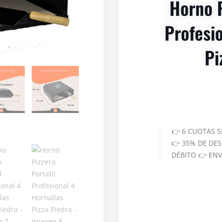
Horno P
Profesi
Pi
👉 6 CUOTAS 
👉 35% DE DE
DÉBITO 👉 EN