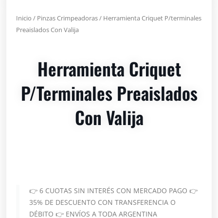
Inicio
/
Pinzas Crimpeadoras
/ Herramienta Criquet P/terminales
Preaislados Con Valija
Herramienta Criquet
P/terminales Preaislados
Con Valija
👉 6 CUOTAS SIN INTERÉS CON MERCADO PAGO 👉
35% DE DESCUENTO CON TRANSFERENCIA O
DÉBITO 👉 ENVÍOS A TODA ARGENTINA