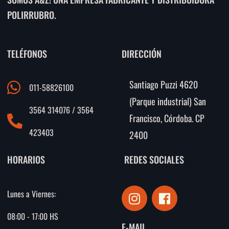
POLIRRUBRO.
TELÉFONOS
DIRECCIÓN
Santiago Puzzi 4620
011-58826100
(Parque industrial) San
3564 314076 / 3564
Francisco, Córdoba. CP
423403
2400
HORARIOS
REDES SOCIALES
I
F
Lunes a Viernes:
n
a
s
c
08:00 - 17:00 HS
E-MAIL