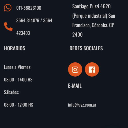
Santiago Puzzi 4620
011-58826100
(Parque industrial) San
3564 314076 / 3564
Francisco, Córdoba. CP
423403
2400
HORARIOS
REDES SOCIALES
I
F
Lunes a Viernes:
n
a
s
c
08:00 - 17:00 HS
E-MAIL
t
e
Sábados:
a
b
g
o
info@ayz.com.ar
08:00 - 12:00 HS
r
o
a
k
m