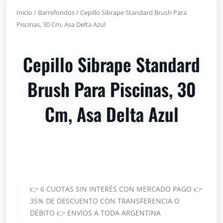
Inicio
/
Barrefondos
/ Cepillo Sibrape Standard Brush Para
Piscinas, 30 Cm, Asa Delta Azul
Cepillo Sibrape Standard
Brush Para Piscinas, 30
Cm, Asa Delta Azul
👉 6 CUOTAS SIN INTERÉS CON MERCADO PAGO 👉
35% DE DESCUENTO CON TRANSFERENCIA O
DÉBITO 👉 ENVÍOS A TODA ARGENTINA