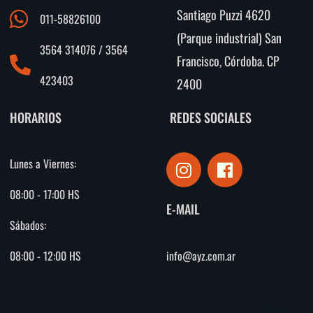
Santiago Puzzi 4620
011-58826100
(Parque industrial) San
3564 314076 / 3564
Francisco, Córdoba. CP
423403
2400
HORARIOS
REDES SOCIALES
I
F
Lunes a Viernes:
n
a
s
c
08:00 - 17:00 HS
E-MAIL
t
e
Sábados:
a
b
g
o
info@ayz.com.ar
08:00 - 12:00 HS
r
o
a
k
m